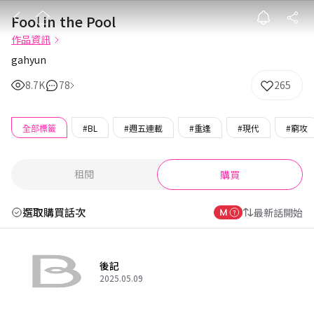
Fool in the Poo
Fool in the Pool
作品資訊
gahyun
8.7K
78
265
全部標籤
#BL
#週五連載
#重逢
#現代
#窮攻
租閱
購買
選取購買話次
最新話開始
後記
2025.05.09