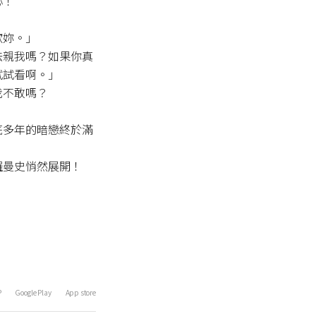
！

妳。」

法親我嗎？如果你真
試看啊。」

不敢嗎？

底多年的暗戀終於滿
羅曼史悄然展開！
P
Google Play
App store