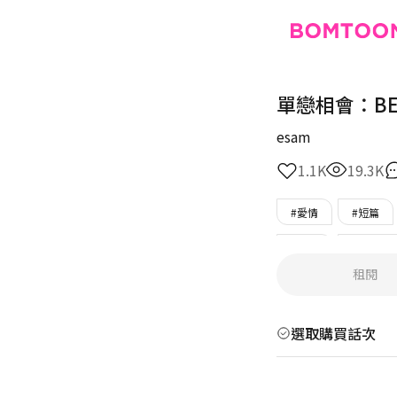
單戀相會：BELI
esam
1.1K
19.3K
#愛情
#短篇
#單戀
#朋友變
租閱
#年上女主
#活
選取購買話次