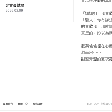
直以來埋藏的真心
非會員試閱
2026.02.09
「娜娜姐，我喜歡
「騙人！你有辦
的喜歡我，那就試
真是的，妳以為我
載英偷偷埋在心
溢而出……

甜蜜青澀的夏夜
異業合作
客服中心
服務公告
BOMTOON+完整版AP