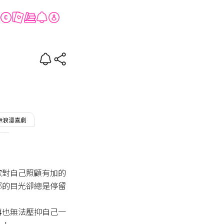
VE IN LOVE
#浪漫喜劇
男
歡對自己照顧有加的
娜的目光卻總是停留
再也無法壓抑自己一