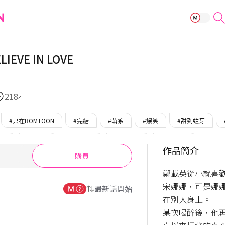
單戀相會：BELIE
EVE IN LOVE
218
#只在BOMTOON
#完結
#萌系
#爆笑
#甜到蛀牙
戀人
#下剋上
#兒時玩伴
#純情男主
#年下男主
#忠犬
作品簡介
購買
潑開朗女主
#帥氣女
#直球女主
鄭載英從小就喜
宋娜娜，可是娜
最新話開始
在別人身上。

某次喝醉後，他