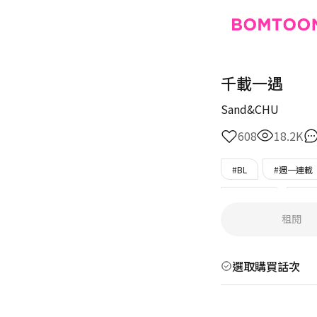
千載一遇
Sand&CHU
608
18.2K
#BL
#週一連載
#上下關係
#現
租閱
選取購買話次