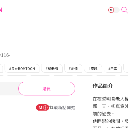
千載一遇
116
#只在BOMTOON
#吳老師
#劇情
#穿越
#日常
代
#美人攻
#後悔攻
#執著攻
#壯受
#創傷受
#
作品簡介
購買
在被誓明會老大
那一天，柳真意
最新話開始
前的過去。

他睜眼的瞬間，