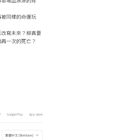
得那場血淋淋的背
再被同樣的命運玩
否改寫未來？柳真要
過再一次的死亡？
P
Google Play
App store
繁體中文 (Bomtoon)