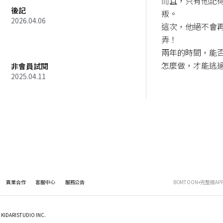
而且，只有他記
後記
叛。

2026.04.06
這次，他絕不會
弄！

兩年的時間，能
怎麼做，才能逃
非會員試閱
2025.04.11
異業合作
客服中心
服務公告
BOMTOON+完整版AP
KIDARISTUDIO INC.