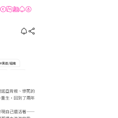
#黑道/組織
誘受
#完結
權諾亞背叛、慘死的
外重生，回到了兩年
發現自己還活著——