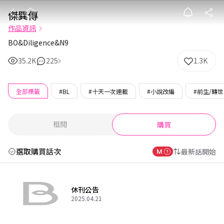
傑巽傳
傑巽傳
作品資訊
BO&Diligence&N9
35.2K
225
1.3K
全部標籤
#BL
#十天一次連載
#小說改編
#前生/轉世
租閱
購買
選取購買話次
最新話開始
休刊公告
2025.04.21