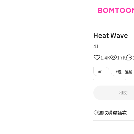
Heat Wave
41
1.4K
17K
#BL
#週一連載
#三角/多角關係
租閱
選取購買話次