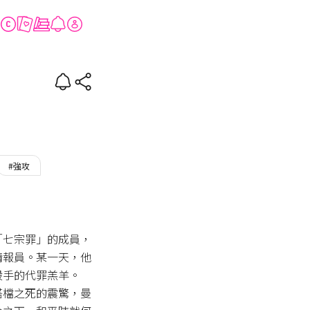
#強攻
「七宗罪」的成員，
情報員。某一天，他
手的代罪羔羊。

搭檔之死的震驚，曼