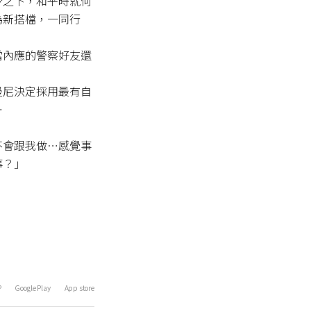
令之下，和平時就何
為新搭檔，一同行
當內應的警察好友還


曼尼決定採用最有自


不會跟我做…感覺事
事？」
P
Google Play
App store