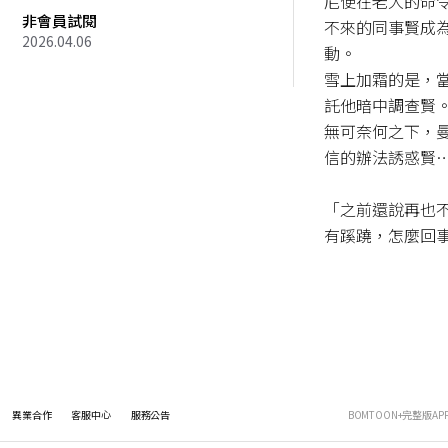
尼便在老大的命
非會員試閱
不來的同事賢成
2026.04.06
動。

雪上加霜的是，
託他暗中調查賢。
無可奈何之下，
信的辦法誘惑賢…
「之前還說再也
有蹊蹺，怎麼回
異業合作
客服中心
服務公告
BOMTOON+完整版AP