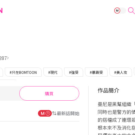
Heat Wave
287
#只在BOMTOON
#現代
#強受
#暴躁受
#美人攻
#吳老師
作品簡介
購買
曼尼是黑幫組織
同時也是警方的
最新話開始
的搭檔成了連環殺
根本來不及消化