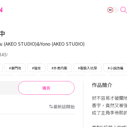
隱藏結局生成中
中
u (AKEO STUDIO)&Yono (AKEO STUDIO)
345
#豪門攻
#強攻
#外柔内剛
#看臉入坑受
#小說改編
#科幻
#狡猾攻
#上下關係
#美人攻
#爆笑
#平凡受
作品簡介
購買
好不容易才破關
善宇，竟然又被
最新話開始
成了主角李帝熙的