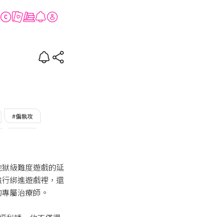
#偏執攻
#清水
地獄級難度遊戲的延
強行綁進遊戲裡，還
專屬治療師。
