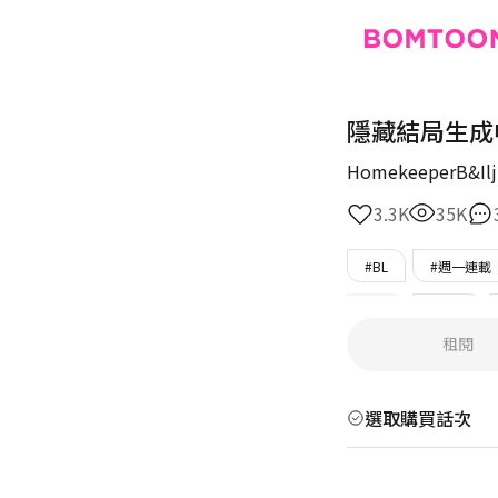
隱藏結局生成
HomekeeperB&Ilj
3.3K
35K
#BL
#週一連載
#BL
#奇幻
租閱
#只在BOMTOON
選取購買話次