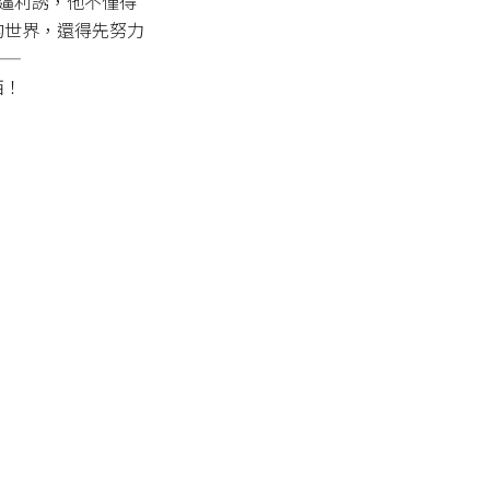
威逼利誘，他不僅得
的世界，還得先努力
—

西！