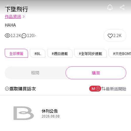
下墜飛行
下墜飛行
作品資訊
HAHA
12.2K
120
2.2K
全部標籤
#BL
#週日連載
#全球同步連載
#只在BOM
租閱
購買
選取購買話次
最新話開始
休刊公告
2026.08.08