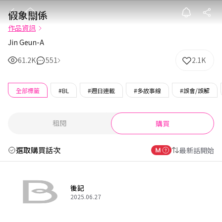
假象關係
假象關係
作品資訊
Jin Geun-A
61.2K
551
2.1K
全部標籤
#BL
#週日連載
#多故事線
#誤會/誤解
租閱
購買
選取購買話次
最新話開始
後記
2025.06.27