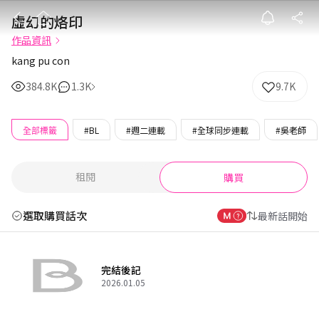
虛幻的烙印
虛幻的烙印
作品資訊
kang pu con
384.8K
1.3K
9.7K
全部標籤
#BL
#週二連載
#全球同步連載
#吳老師
租閱
購買
選取購買話次
最新話開始
完結後記
2026.01.05