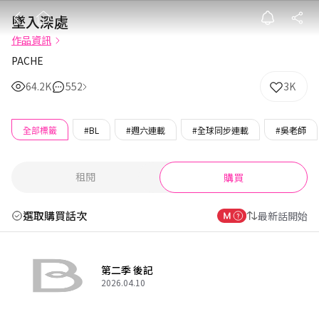
墜入深處
墜入深處
作品資訊
PACHE
64.2K
552
3K
全部標籤
#BL
#週六連載
#全球同步連載
#吳老師
租閱
購買
選取購買話次
最新話開始
第二季 後記
2026.04.10