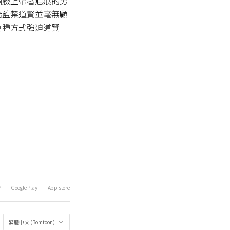
個臉上帶著疤痕的男
始監禁道賢並毫無顧
這種方式強迫道賢
P
Google Play
App store
繁體中文 (Bomtoon)