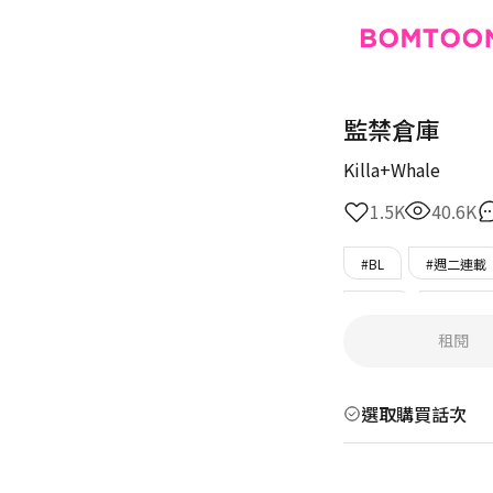
監禁倉庫
Killa+Whale
1.5K
40.6K
#BL
#週二連載
#完結
#轉學生
租閱
選取購買話次