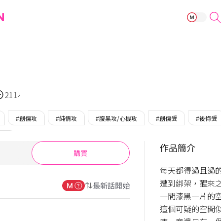
監禁倉庫
211
#創傷攻
#純情攻
#腹黑攻/心機攻
#創傷受
#後悔受
報到
作品簡介
購買
每天都得過且過
遭到綁架，醒來
最新話開始
一間漆黑一片的空
這個可疑的空間