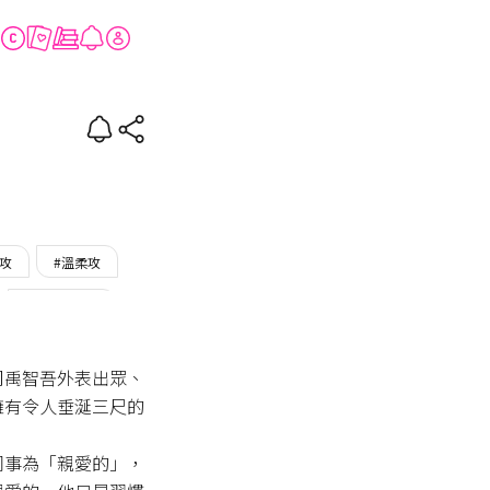
方式
英攻
#溫柔攻
#看臉入坑受
司禹智吾外表出眾、
擁有令人垂涎三尺的
同事為「親愛的」，