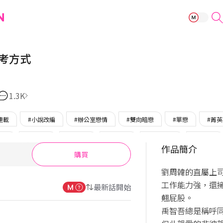
自我中心的思考
考方式
1.3K
連載
#小說改編
#辦公室戀情
#雙向暗戀
#單戀
#菁
戀受
#財閥攻
#傲嬌攻
#積極受
#受單戀攻
#平凡受
作品簡介
購買
OMTOON
#完結
劉周韓的直屬上
工作能力強，還
最新話開始
翹屁股。

禹智吾總是稱呼