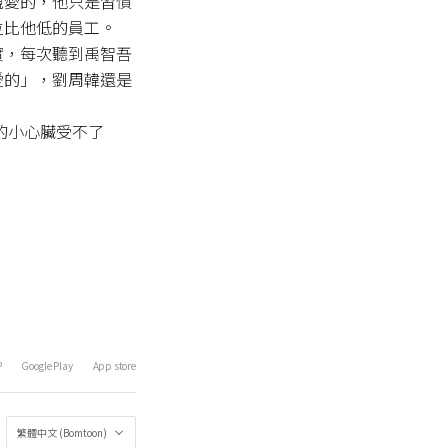
親愛的，他只是習慣
比他低的員工。

實，每次聽到禹智吾
愛的」，劉周韓還是
y的小心臟受不了
P
Google Play
App store
繁體中文 (Bomtoon)