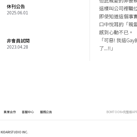
但此親愛的非彼
休刊公告
這樣叫公司裡職位
2025.06.01
即使知道這個事
口中悅耳的「親
感到心動不已。

「可惡! 我這Ga
非會員試閱
2023.04.28
了...!!」
異業合作
客服中心
服務公告
BOMTOON+完整版AP
KIDARISTUDIO INC.