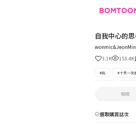
自我中心的思
wonmic&JeonMin
3.1K
153.4K
#BL
#十天一次
#狡猾攻
#攻單
租閱
#下屬受
#只在B
選取購買話次