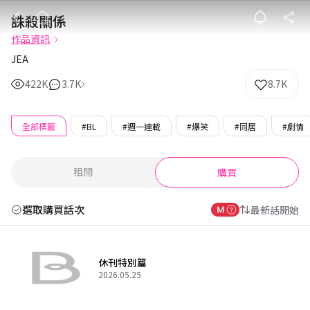
誅殺關係
誅殺關係
作品資訊
JEA
422K
3.7K
8.7K
全部標籤
#BL
#週一連載
#爆笑
#同居
#劇情
租閱
購買
選取購買話次
最新話開始
休刊特別篇
2026.05.25