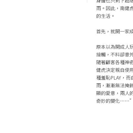
身邊也只剩下超
雨。因此，南健
的生活。

首先，就開一家成
原本以為開成人
接觸，不料卻意外
隨著顧客各種神
健虎決定親自使
種羞恥PLAY，
雨，漸漸無法掩
顯的愛意，兩人
奇妙的變化……"