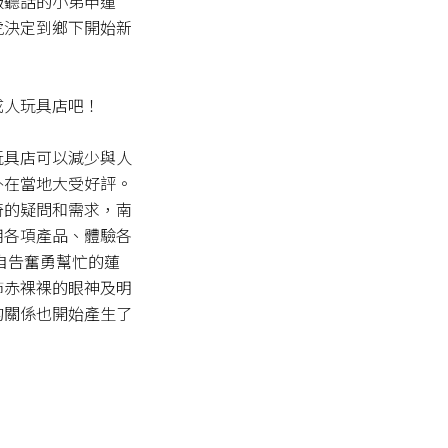
級聽話的小弟申蓮
虎決定到鄉下開始新
人玩具店吧！

玩具店可以減少與人
在當地大受好評。

奇的疑問和需求，南
用各項產品、體驗各
而自告奮勇幫忙的蓮
飾赤裸裸的眼神及明
的關係也開始產生了