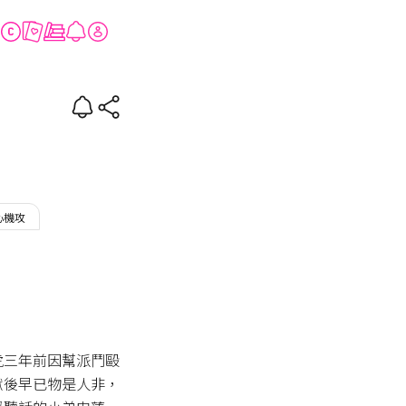
心機攻
虎三年前因幫派鬥毆
獄後早已物是人非，