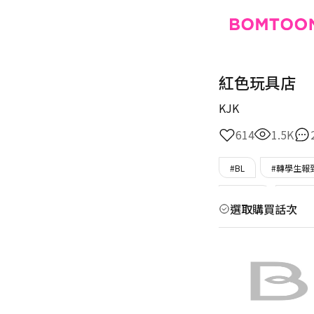
紅色玩具店
KJK
614
1.5K
#BL
#轉學生報
#年下攻
#純情
選取購買話次