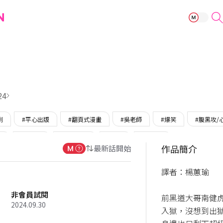
紅色玩具店
24
到
#平心出版
#翻頁式漫畫
#吳老師
#爆笑
#腹黑攻/
受
#黑道受
#大型犬攻
#強受
#年上受
作品簡介
最新話開始
譯者：楊蕙瑜

非會員試閱
前黑道大哥南健
2024.09.30
入獄，沒想到出