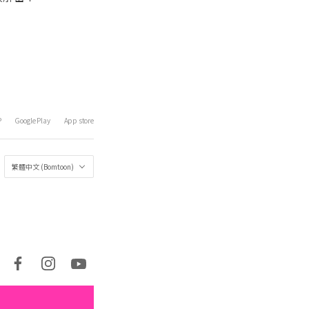
P
Google Play
App store
繁體中文 (Bomtoon)