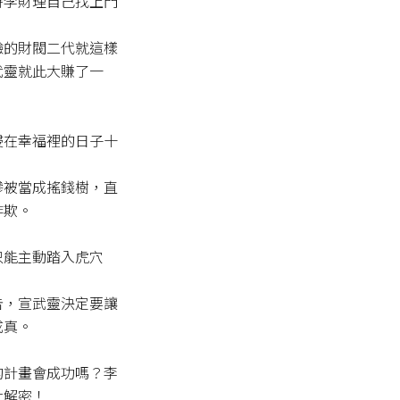
時李財理自己找上門
驗的財閥二代就這樣
武靈就此大賺了一
浸在幸福裡的日子十
慘被當成搖錢樹，直
欺。

只能主動踏入虎穴
告，宣武靈決定要讓
真。

的計畫會成功嗎？李
大解密！