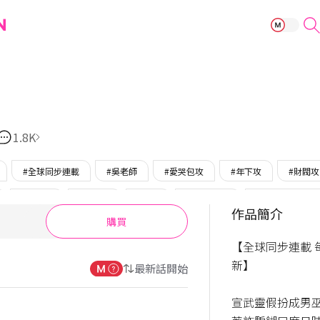
敲詐之戀
1.8K
#全球同步連載
#吳老師
#愛哭包攻
#年下攻
#財閥攻
#創傷受
#幼稚受
#爆笑
#誤會/誤解
#只在BOMTOO
作品簡介
購買
獨家貼圖
【全球同步連載 
新】

最新話開始
宣武靈假扮成男