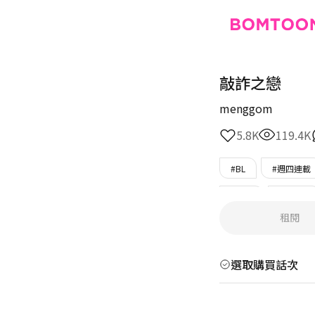
敲詐之戀
menggom
5.8K
119.4K
#BL
#週四連載
#窮受
#可愛受
租閱
#WorldDrop
#
選取購買話次