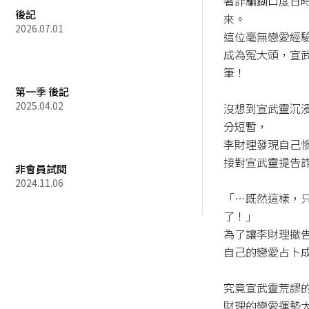
著詐騙餬口度日
後記
來。

2026.07.01
這位毫無戀愛經
成為冤大頭，宣
筆！

第一季 後記
2025.04.02
沒想到宣武靈沉
分短暫，

李財理發現自己
接對宣武靈提告詐
非會員試閱
2024.11.06
「…既然這樣，
了！」

為了讓李財理撤
自己的戀愛占卜成
究竟宣武靈荒謬
財理的戀愛運勢