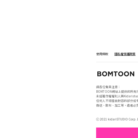
使用條款
隱私權保護政策
請各位會員注意：

BOMTOON網站上提供的所有
未經著作權權利人與Kidaristud
任何人不得擅自對容的部分或全
傳送、散布、加工等，違者必究
ⓒ 2021 kidariSTUDIO Corp. Lt