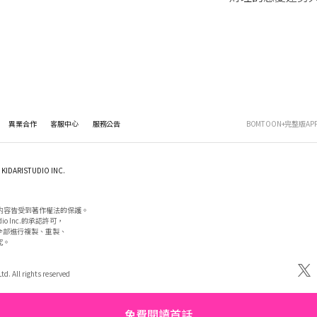
異業合作
客服中心
服務公告
BOMTOON+完整版AP
KIDARISTUDIO INC.
内容皆受到著作權法的保護。

io Inc.的承認許可，

部進行複製、重製、

。

d. All rights reserved
免費閱讀首話