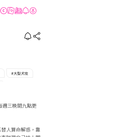
#大型犬攻
N
每週三晚間九點更
巫替人算命解惑，靠