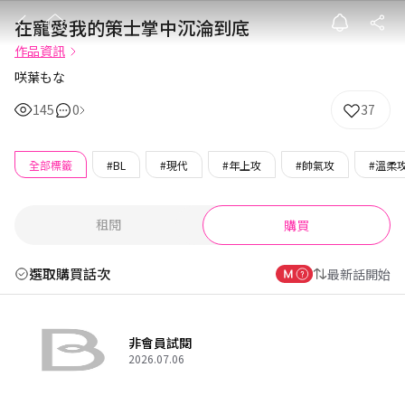
在寵愛我的策士
在寵愛我的策士掌中沉淪到底
作品資訊
咲葉もな
145
0
37
全部標籤
#BL
#現代
#年上攻
#帥氣攻
#溫柔
租閱
購買
選取購買話次
最新話開始
非會員試閱
2026.07.06