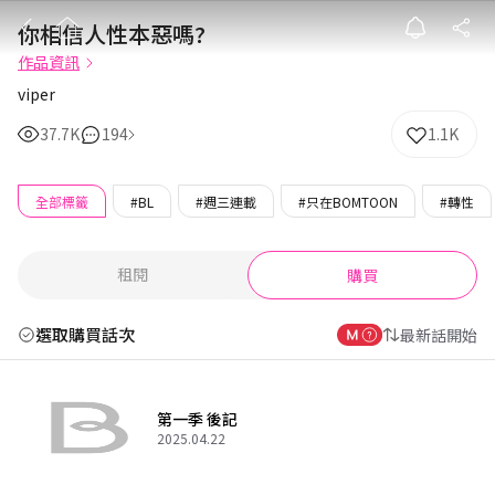
你相信人性本惡
你相信人性本惡嗎?
作品資訊
viper
37.7K
194
1.1K
全部標籤
#BL
#週三連載
#只在BOMTOON
#轉性
租閱
購買
選取購買話次
最新話開始
第一季 後記
2025.04.22