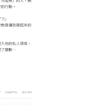
「河組長」的人，開
的行動。

?!」

會散發讓我硬起來的
侵入他的私人領域，
現了變數…
P
Google Play
App store