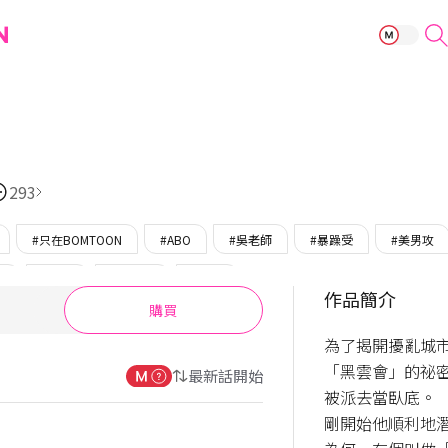
My Bad Boss
293
#只在BOMTOON
#ABO
#吳老師
#暴躁受
#美男攻
受
#強受
#美人受
#強攻
作品簡介
購買
為了揭開擾亂城
「黑雲會」的祕
最新話開始
被派去當臥底。

剛開始他順利地