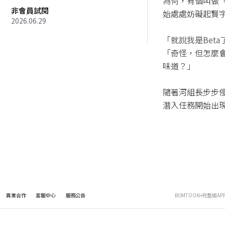
為何，有個叫做
非會員試閱
始處處妨礙起賢宇
2026.06.29
「就說我是Beta了
「奇怪，但怎麼
味道？」

隨著河組長步步
潛入任務開始出
異業合作
客服中心
服務公告
BOMTOON+完整版AP