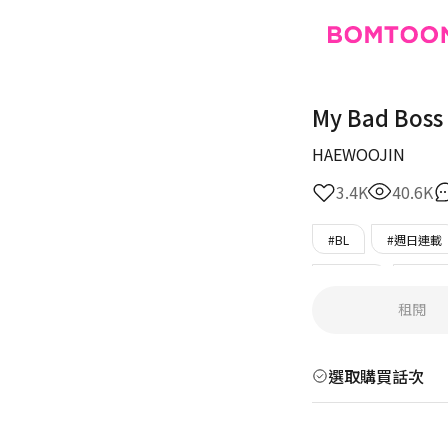
My Bad Boss
HAEWOOJIN
3.4K
40.6K
#BL
#週日連載
#狡猾攻
#苦命
租閱
選取購買話次