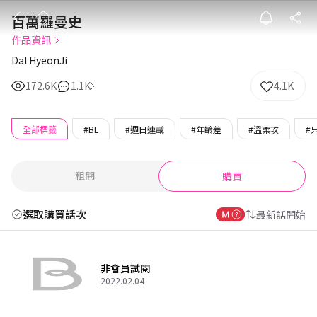
百萬羅曼史
百萬羅曼史
作品資訊
Dal HyeonJi
172.6K
1.1K
4.1K
全部標籤
#BL
#週日連載
#年齡差
#溫柔攻
#
租閱
購買
選取購買話次
最新話開始
非會員試閱
2022.02.04