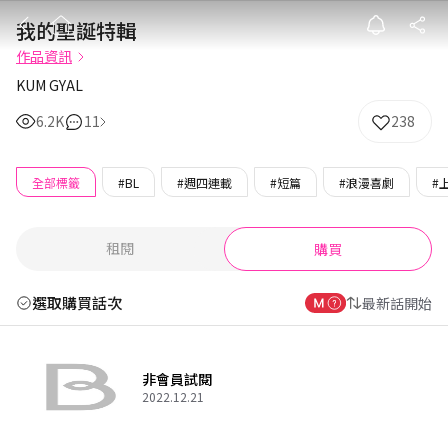
我的聖誕特輯
我的聖誕特輯
作品資訊
KUM GYAL
6.2K
11
238
全部標籤
#BL
#週四連載
#短篇
#浪漫喜劇
#
租閱
購買
選取購買話次
最新話開始
非會員試閱
2022.12.21