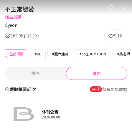
不正常戀愛
不正常戀愛
作品資訊
Gyeon
163.9K
1.1K
9.1K
全部標籤
#BL
#週六連載
#只在BOMTOON
#吳老師
租閱
購買
選取購買話次
最新話開始
休刊公告
2026.08.08