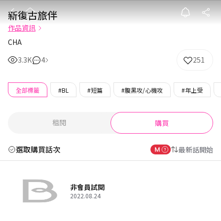
新復古旅伴
新復古旅伴
作品資訊
CHA
3.3K
4
251
全部標籤
#BL
#短篇
#腹黑攻/心機攻
#年上受
租閱
購買
選取購買話次
最新話開始
非會員試閱
2022.08.24