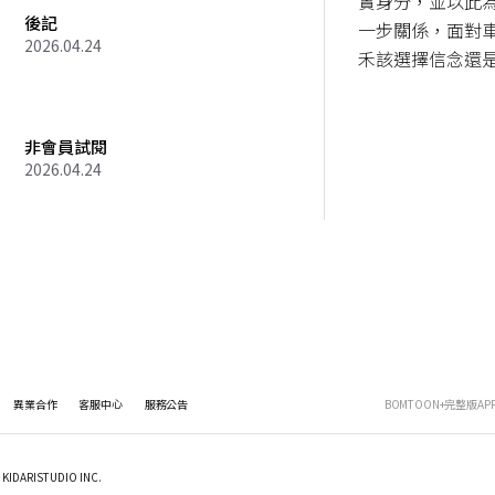
實身分，並以此
後記
一步關係，面對
2026.04.24
禾該選擇信念還
非會員試閱
2026.04.24
異業合作
客服中心
服務公告
BOMTOON+完整版AP
KIDARISTUDIO INC.