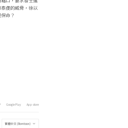
為藉口，要求發生進
車泰虔的威脅，徐以
是保命？
P
Google Play
App store
繁體中文 (Bomtoon)