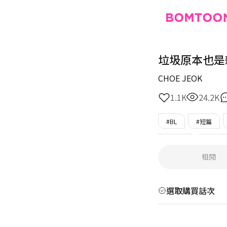
垃圾原本也是
CHOE JEOK
1.1K
24.2K
#BL
#短篇
#黑道攻
#警察
租閱
選取購買話次