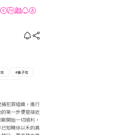
的
超攻
#瘋子攻
在BOMTOON
逮捕犯罪組織，進行
他的第一步便是接近
然剛開始一切順利，
早已知曉徐以禾的真