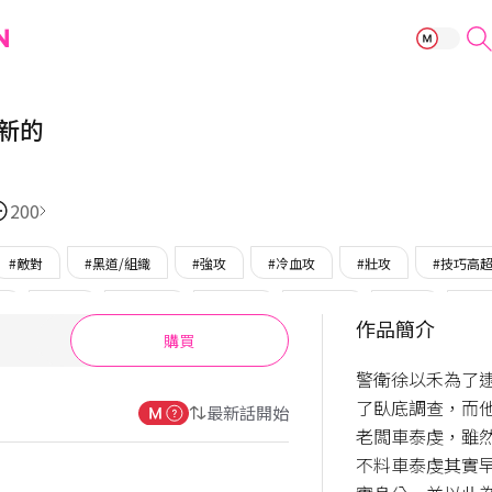
垃圾原本也是新
新的
200
#敵對
#黑道/組織
#強攻
#冷血攻
#壯攻
#技巧高
受
#窮受
#菁英受
#穩重受
#苦命受
#完結
#只
作品簡介
購買
警衛徐以禾為了
了臥底調查，而
最新話開始
老闆車泰虔，雖
不料車泰虔其實