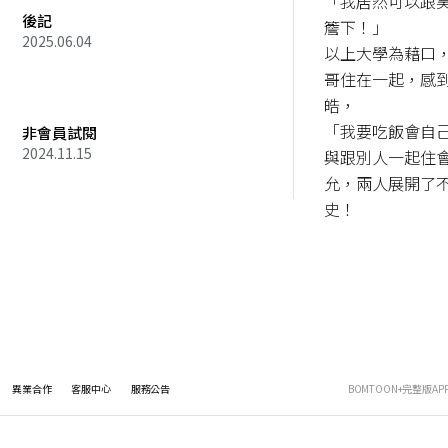
「我居然可以跟
後記
簷下！」

2025.06.04
以上大學為藉口
哥住在一起，感
皓，

「我要吃飯會自己
非會員試閱
2024.11.15
與跟別人一起住
允，兩人展開了
史！
異業合作
客服中心
服務公告
BOMTOON+完整版AP