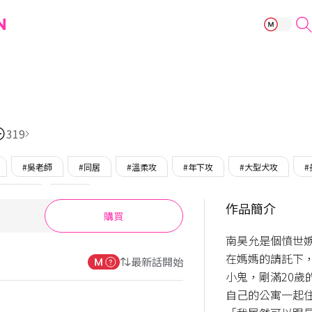
我們家
319
#吳老師
#同居
#溫柔攻
#年下攻
#大型犬攻
#
OMTOON
#完結
作品簡介
購買
南昊允是個憤世
在媽媽的請託下
最新話開始
小鬼，剛滿20歲
自己的公寓一起住