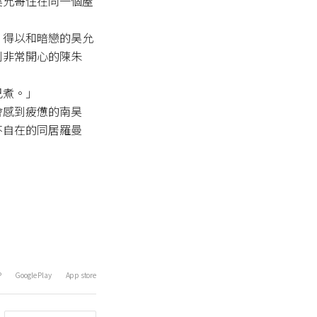
昊允哥住在同一個屋
，得以和暗戀的昊允
到非常開心的陳朱
煮。」

會感到疲憊的南昊
不自在的同居羅曼
P
Google Play
App store