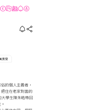
美男受
嫉俗的個人主義者，
，把住在老家對面的
的大學生陳朱皓帶回
。
