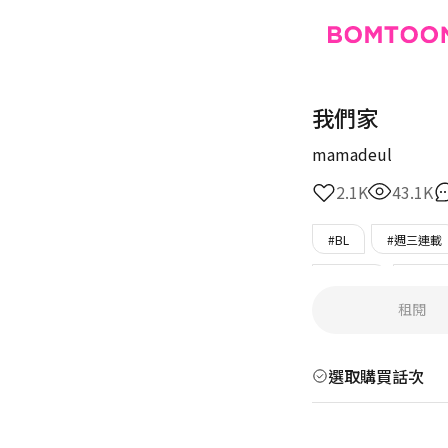
我們家
mamadeul
2.1K
43.1K
#BL
#週三連載
#木訥受
#只在B
租閱
選取購買話次