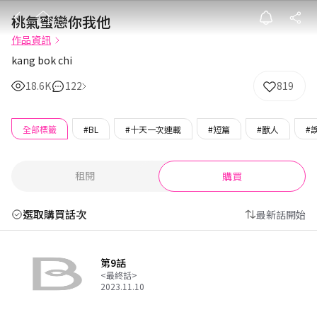
桃氣蜜戀你我他
桃氣蜜戀你我他
作品資訊
kang bok chi
18.6K
122
819
全部標籤
#BL
#十天一次連載
#短篇
#獸人
#
租閱
購買
選取購買話次
最新話開始
第9話
<最終話>
2023.11.10