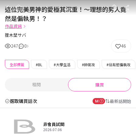
這位完美男神的
這位完美男神的愛極其沉重！～理想的男人竟
然是偏執男！？
作品資訊
狸木埜サバ
247
0
46
全部標籤
#BL
#大學生活
#帥氣攻
#佔有慾偏執攻
租閱
購買
選取購買話次
最新話開始
非會員試閱
2026.07.06