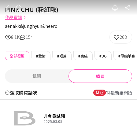
PINK CHU (粉
PINK CHU (粉紅啾)
作品資訊
aenakk&junghyun&heero
8.1K
15
268
全部標籤
#愛情
#短篇
#完結
#BG
#母胎單身
租閱
購買
選取購買話次
最新話開始
非會員試閱
2025.03.05