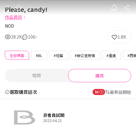
Please, candy!
Please, candy!
作品資訊
NOD
28.2K
106
1.8K
全部標籤
#BL
#短篇
#辦公室戀情
#重逢
#西
租閱
購買
選取購買話次
最新話開始
非會員試閱
2023.04.21