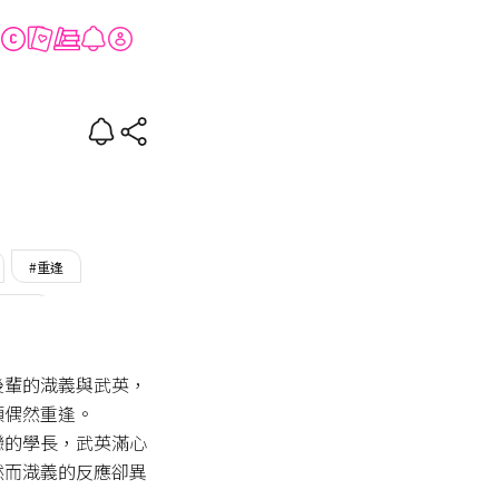
#重逢
#誘受
後輩的渽義與武英，
偶然重逢。

戀的學長，武英滿心
然而渽義的反應卻異