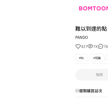
難以到達的點
PANDO
437
7K
76
#BL
#短篇
#現代
#溫柔攻
租閱
#調教
選取購買話次