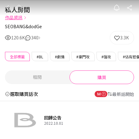
私人房間
私人房間
作品資訊
SEOBANG&dodGe
120.6K
340
3.3K
全部標籤
#BL
#劇情
#豪門攻
#強攻
#佔有慾
租閱
購買
選取購買話次
最新話開始
回歸公告
2022.10.01