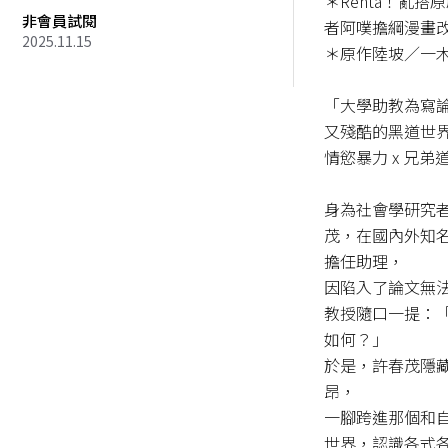
＊Renta！亂
非會員試閱
者阿噗擔綱漫畫改
2025.11.15
＊原作陸坡／一木
「大學助教為寫
又殘酷的黑道世界
情慾暴力 x 兄弟道
身為社會學研究
茂，在國內外知
擔任助理，

因陷入了論文無
教授隨口一提：
如何？」 

於是，許春茂隱
昂，

一腳跨進那個和
世界，認識各式各