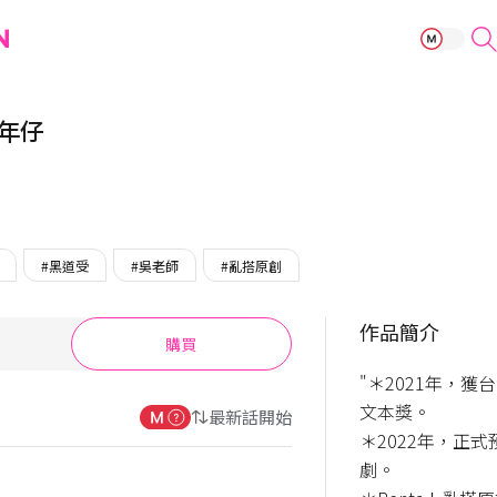
黥萃一堂之少年
年仔
#黑道受
#吳老師
#亂搭原創
作品簡介
購買
"＊2021年，
文本獎。

最新話開始
＊2022年，正
劇。
