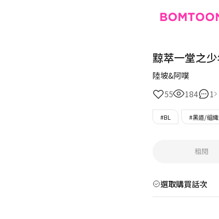
黥萃一堂之少
陸坡&阿噗
55
184
1
#BL
#黑道/組織
租閱
選取購買話次