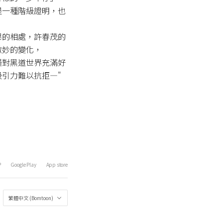
是一種階級證明，也
昂的相處，許春茂的
妙的變化，

僅對黑道世界充滿好
引力難以抗拒—"
P
Google Play
App store
繁體中文 (Bomtoon)