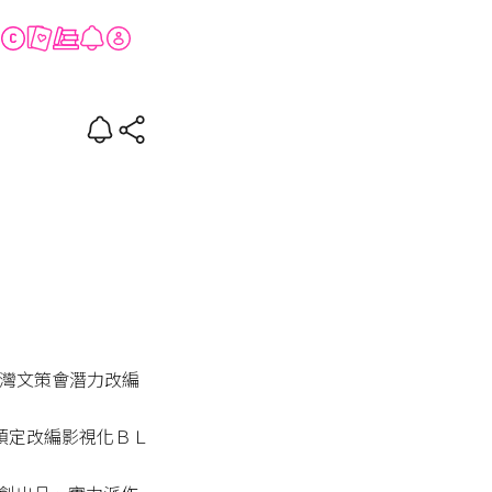
仔
獲台灣文策會潛力改編
式預定改編影視化ＢＬ