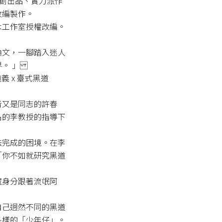
搭原創出品、實力派作
編製作。

工作室授權改編。

論文，一腳踏入迷人
。 」

義 x 臺式黑道

者又是同志的許春
名的李教授的指導下
法完成的困境。在李
「你不如就研究黑道
藏身分跟著流氓阿
自己迥然不同的黑道
樣的「少年仔」。
