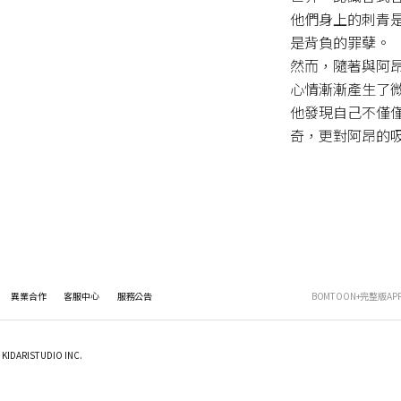
他們身上的刺青
是背負的罪孽。

然而，隨著與阿
心情漸漸產生了微
他發現自己不僅
奇，更對阿昂的吸
異業合作
客服中心
服務公告
BOMTOON+完整版AP
KIDARISTUDIO INC.