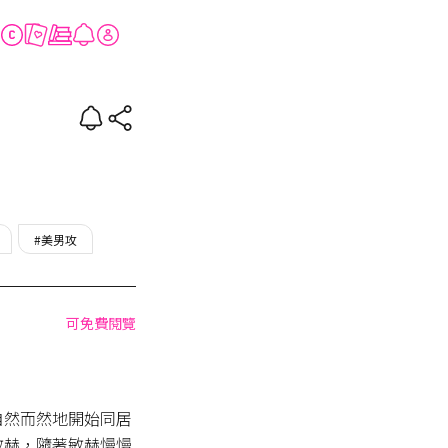
#美男攻
可免費閱覽
自然而然地開始同居
敏赫，隨著敏赫慢慢