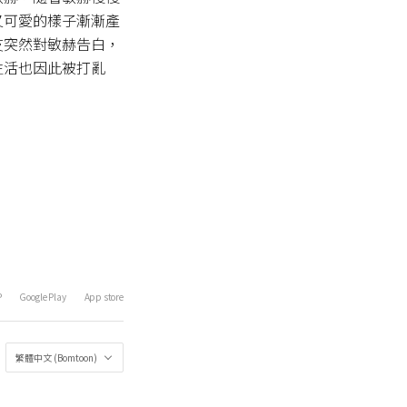
又可愛的樣子漸漸產
友突然對敏赫告白，
生活也因此被打亂
P
Google Play
App store
繁體中文 (Bomtoon)