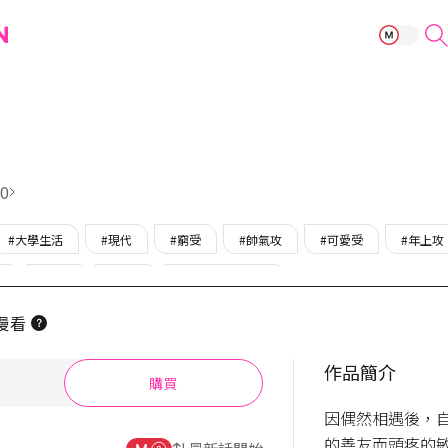
請養我！
0
#大學生活
#現代
#窮受
#帥氣攻
#可愛受
#年上攻
受
#同居
#完結
#只在BOMTOON
漫看
作品簡介
購買
因偶然相遇後，
的善友而頭疼的