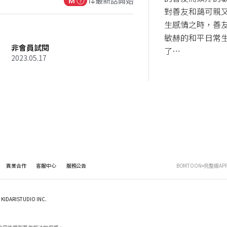
最新話開始
對善友和藹可親
生感情之時，善
敏赫的和平日常
非會員試閱
了⋯
2023.05.17
異業合作
客服中心
服務公告
BOMTOON+完整版AP
KIDARISTUDIO INC.