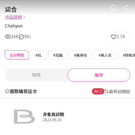
契合
契合
作品資訊
Chahyun
24K
90
1.7K
全部標籤
#BL
#短篇
#菁英攻
#美人攻
#帥氣
租閱
購買
選取購買話次
最新話開始
非會員試閱
2023.09.20