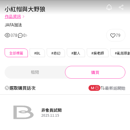
小紅帽與大野狼
小紅帽與大野狼
作品資訊
JAFA加法
378
0
79
全部標籤
#BL
#奇幻
#獸人
#吳老師
#亂搭原
租閱
購買
選取購買話次
最新話開始
非會員試閱
2025.11.15