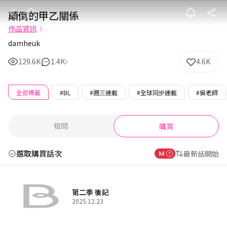
顛倒的甲乙關係
顛倒的甲乙關係
作品資訊
damheuk
129.6K
1.4K
4.6K
全部標籤
#BL
#週三連載
#全球同步連載
#吳老師
租閱
購買
選取購買話次
最新話開始
第二季 後記
2025.12.23