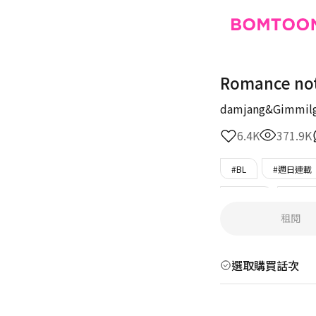
Romance no
damjang&Gimmil
6.4K
371.9K
#BL
#週日連載
#溫柔攻
#專情
租閱
#只在BOMTOON
選取購買話次