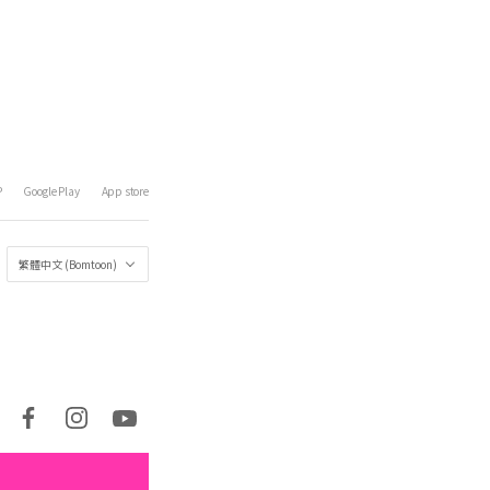
P
Google Play
App store
繁體中文 (Bomtoon)