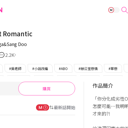
Romance not 
t Romantic
ga&Sang Doo
2.2K
#吳老師
#小說改編
#ABO
#辦公室戀情
#單戀
攻
#攻單戀受
#美男攻
#美人受
#傲嬌受
#積極受
作品簡介
購買
#完結
「你分化成劣性Om
怎麼可能⋯我明
最新話開始
才來的?!
