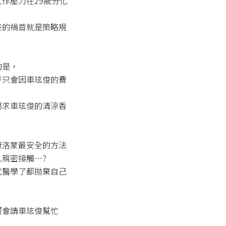
作壓力在29歲分化
表的禍首就是策略規


是，

乎只會因車玹俊的費
渴求車玹俊的清涼香
費洛蒙最安全的方法
親密接觸…?

代醫學了都拋棄自己
河會請車玹俊幫忙