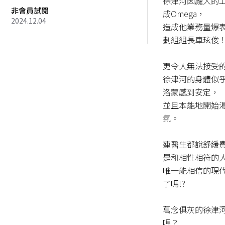
徐津河因龐大的工
非會員試閱
成Omega，

2024.12.04
造成他業務量爆
劃組組長車玹俊！
更令人無法接受的
徐津河的身體似
洛蒙感到安定，

並且本能地開始
氣。

連醫生都說舒緩
是和相性相符的人
唯一能相信的現
了嗎!?

萬念俱灰的徐津
嗎？