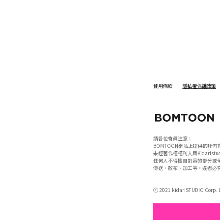
使用條款
隱私權保護政策
請各位會員注意：

BOMTOON網站上提供的所有
未經著作權權利人與Kidaristud
任何人不得擅自對容的部分或全
傳送、散布、加工等，違者必究
ⓒ 2021 kidariSTUDIO Corp. Lt