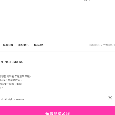
異業合作
客服中心
服務公告
BOMTOON+完整版AP
KIDARISTUDIO INC.
内容皆受到著作權法的保護。

io Inc.的承認許可，

部進行複製、重製、

。

d. All rights reserved
免費閱讀首話