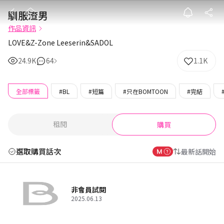
馴服渣男
馴服渣男
作品資訊
LOVE&Z-Zone Leeserin&SADOL
24.9K
64
1.1K
全部標籤
#BL
#短篇
#只在BOMTOON
#完結
租閱
購買
選取購買話次
最新話開始
非會員試閱
2025.06.13