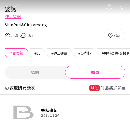
娑訶
娑訶
作品資訊
Shin Yuri&Cinaamong
21.9K
163
963
全部標籤
#BL
#週三連載
#吳老師
#男扮女裝/女扮
租閱
購買
選取購買話次
最新話開始
完結後記
2025.12.24