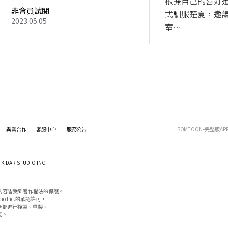
根據自己的喜好
非會員試閱
式馴服楚夏，邀
2023.05.05
室⋯
異業合作
客服中心
服務公告
BOMTOON+完整版AP
KIDARISTUDIO INC.
内容皆受到著作權法的保護。

io Inc.的承認許可，

部進行複製、重製、

。
