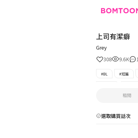
上司有潔癖
Grey
308
9.6K
#BL
#短篇
#美人受
#年上
租閱
#只在BOMTOON
選取購買話次