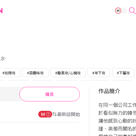
上司有潔癖
18
#狡猾攻
#惡趣味攻
#腹黑攻/心機攻
#年下攻
#下屬攻
受
#瘋子攻
#上司受
#眼鏡受
#狂攻短篇選
#完結
作品簡介
購買
在同一個公司工作
於看似無力的韓冬
最新話開始
讓他感到心動的計
謹、高傲而聞名