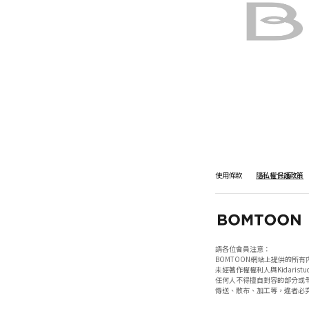
使用條款
隱私權保護政策
請各位會員注意：

BOMTOON網站上提供的所有
未經著作權權利人與Kidaristud
任何人不得擅自對容的部分或全
傳送、散布、加工等，違者必究