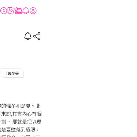
#菁英受
的韓冬和楚夏。 對
來說,其實內心有個
劃。 那就是把以嚴
的楚夏墮落到極限，