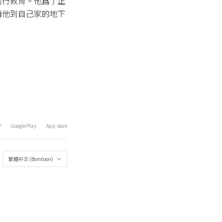
進行教育。他爲了正
請他到自己家的地下
P
Google Play
App store
繁體中文 (Bomtoon)