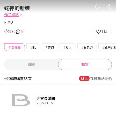
蛇神的新娘
蛇神的新娘
作品資訊
PIMO
932
5
115
全部標籤
#BL
#奇幻
#獸人
#吳老師
#亂搭原
租閱
購買
選取購買話次
最新話開始
非會員試閱
2025.11.15