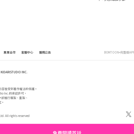
異業合作
客服中心
服務公告
BOMTOON+完整版AP
KIDARISTUDIO INC.
内容皆受到著作權法的保護。

io Inc.的承認許可，

部進行複製、重製、

。

d. All rights reserved
免費閱讀首話