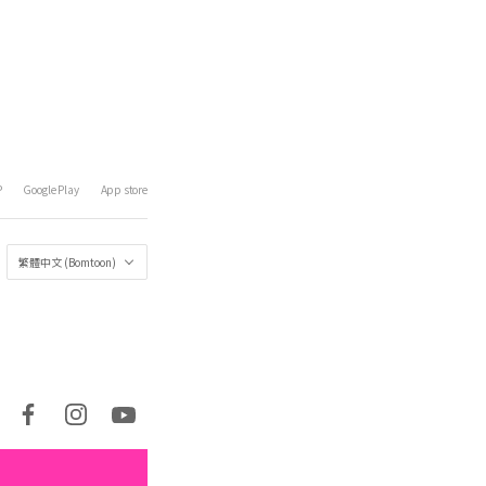
P
Google Play
App store
繁體中文 (Bomtoon)