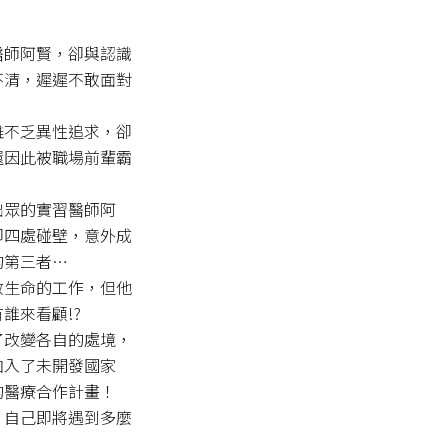
醫師阿賢，卻與認識
不清，遲遲不敢面對
雖不乏異性追求，卻
還因此被職場前輩霸
出眾的實習醫師阿
卻四處碰壁，意外成
第三者…

救生命的工作，但他
來看顧!?

了改變各自的處境，
加入了未開發國家
醫療合作計畫！

，自己即將遇到多麼