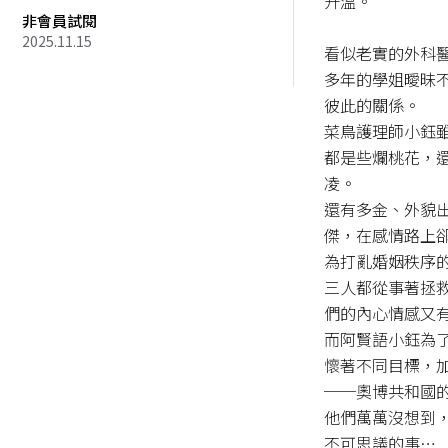
升溫。

非會員試閱
2025.11.15
看似老實的外科
多年的學姐曖昧
彼此的關係。

菜鳥護理師小鈺
都是些爛桃花，
凌。

還有多金、外貌
傑，在感情路上
為打亂婚姻秩序的
三人都從事著拯
們的內心情感又有誰
而阿賢語小鈺為
懷著不同目標，
──奧博共和國的
他們萬萬沒想到
不可思議的事…