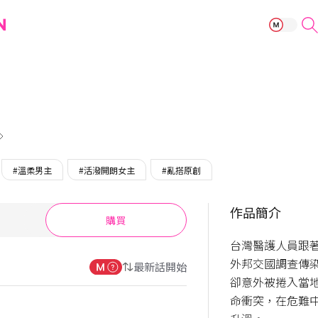
寂寞安慰劑
#溫柔男主
#活潑開朗女主
#亂搭原創
作品簡介
購買
台灣醫護人員跟
外邦交國調查傳染
最新話開始
卻意外被捲入當
命衝突，在危難