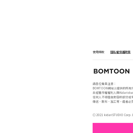
使用條款
隱私權保護政策
請各位會員注意：

BOMTOON網站上提供的所有
未經著作權權利人與Kidaristud
任何人不得擅自對容的部分或全
傳送、散布、加工等，違者必究
ⓒ 2021 kidariSTUDIO Corp. Lt