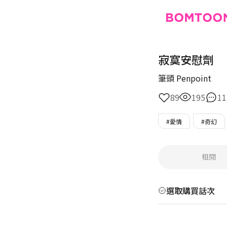
寂寞安慰劑
筆頭 Penpoint
89
195
11
#愛情
#奇幻
租閱
選取購買話次