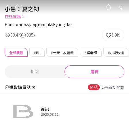
小暑：夏之初
小暑：夏之初
作品資訊
Hansomoo&jangmanul&Kyung Jak
83.4K
335
1.9K
全部標籤
#BL
#十天一次連載
#吳老師
#小說改編
租閱
購買
選取購買話次
最新話開始
後記
2025.08.11