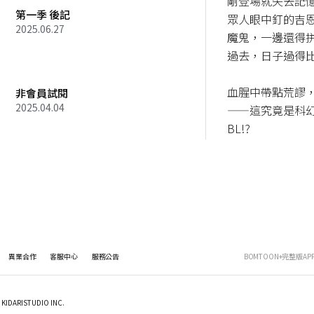
剛登場就失去記
第一季 後記
眾人眼中釘的吉
2025.06.27
魔鬼，一邊還得
過去，日子過得比
血腥中帶點荒謬
非會員試閱
2025.04.04
——這究竟是科幻
BL!?
異業合作
客服中心
服務公告
BOMTOON+完整版AP
KIDARISTUDIO INC.