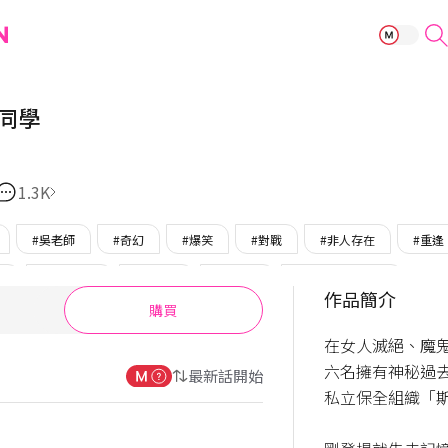
太陽班幼兒園同
同學
1.3K
#吳老師
#奇幻
#爆笑
#對戰
#非人存在
#重逢
攻
#強攻強受
#瘋子受
#美男受
#只在BOMTOON
作品簡介
購買
在女人滅絕、魔
六名擁有神秘過
最新話開始
私立保全組織「斯