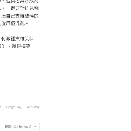
憶、還莫名其妙成為
恩，一邊要對抗兇殘
拼湊自己支離破碎的
旋風還混亂。

，刺激裡夾雜笑料
BL，還是搞笑
P
Google Play
App store
繁體中文 (Bomtoon)