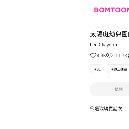
太陽班幼兒園
Lee Chayeon
4.9K
111.7K
#BL
#週三連載
#瘋子攻
#美男
租閱
選取購買話次