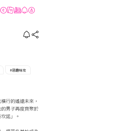
學
#惡趣味攻
鬼橫行的遙遠未來，
去的男子再度齊聚於
坎諾」。
