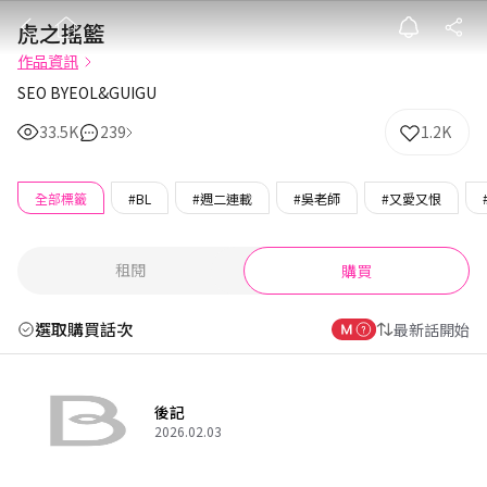
虎之搖籃
虎之搖籃
作品資訊
SEO BYEOL&GUIGU
33.5K
239
1.2K
全部標籤
#BL
#週二連載
#吳老師
#又愛又恨
租閱
購買
選取購買話次
最新話開始
後記
2026.02.03