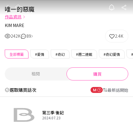
唯一的惡魔
唯一的惡魔
作品資訊
KIM MARE
242K
89
2.4K
全部標籤
#愛情
#奇幻
#週二連載
#奇幻愛情
租閱
購買
選取購買話次
最新話開始
第三季 後記
2024.07.23