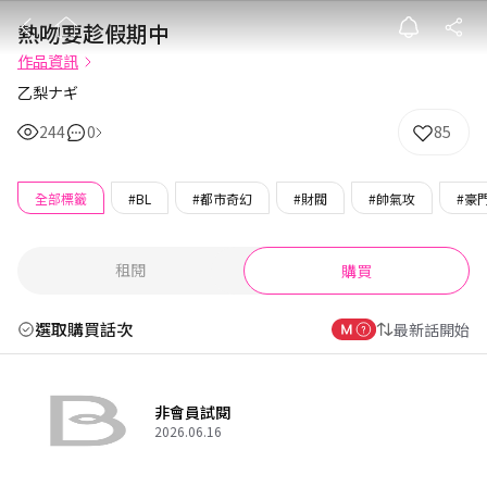
熱吻要趁假期中
熱吻要趁假期中
作品資訊
乙梨ナギ
244
0
85
全部標籤
#BL
#都市奇幻
#財閥
#帥氣攻
#豪
租閱
購買
選取購買話次
最新話開始
非會員試閱
2026.06.16