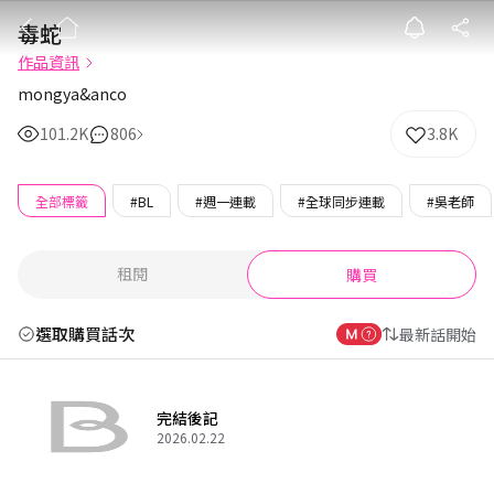
毒蛇
毒蛇
作品資訊
mongya&anco
101.2K
806
3.8K
全部標籤
#BL
#週一連載
#全球同步連載
#吳老師
租閱
購買
選取購買話次
最新話開始
完結後記
2026.02.22