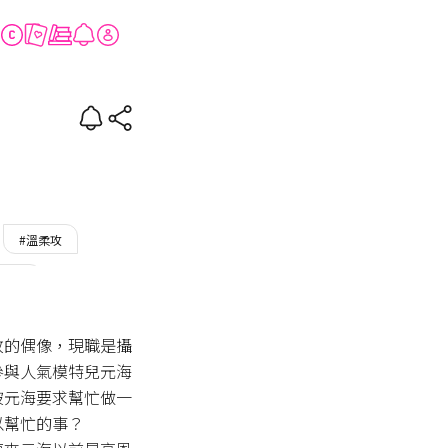
#溫柔攻
美男攻
OON
敗的偶像，現職是攝
參與人氣模特兒元海
被元海要求幫忙做一
幫忙的事？
