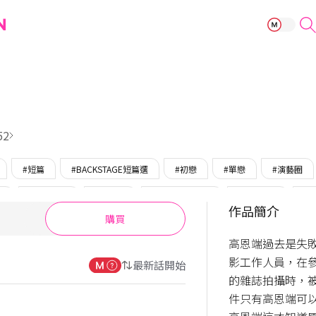
想要，談情！
52
#短篇
#BACKSTAGE短篇選
#初戀
#單戀
#演藝圈
攻
#大型犬攻
#純情攻
#腹黑攻/心機攻
#攻單戀受
#
作品簡介
購買
受
#羞澀受
#創傷受
#看臉入坑受
#完結
#只在BOMT
高恩端過去是失
影工作人員，在
最新話開始
的雜誌拍攝時，
件只有高恩端可以