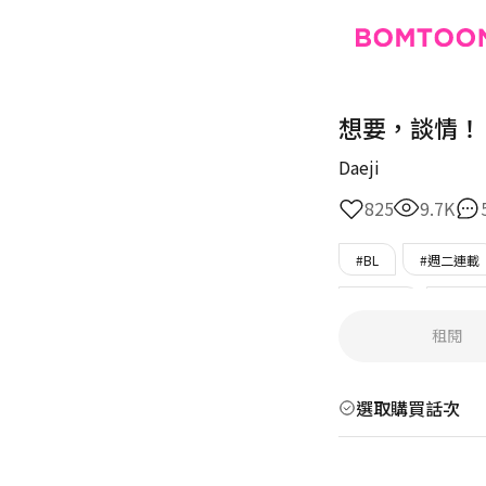
想要，談情！
Daeji
825
9.7K
#BL
#週二連載
#年下攻
#狡猾
租閱
#美人受
#溫柔
選取購買話次