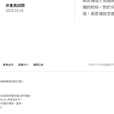
高恩端這才知道
非會員試閱
端的粉絲，對於
2024.10.16
海，高恩端該怎
異業合作
客服中心
服務公告
BOMTOON+完整版AP
KIDARISTUDIO INC.
内容皆受到著作權法的保護。

io Inc.的承認許可，

部進行複製、重製、

。
