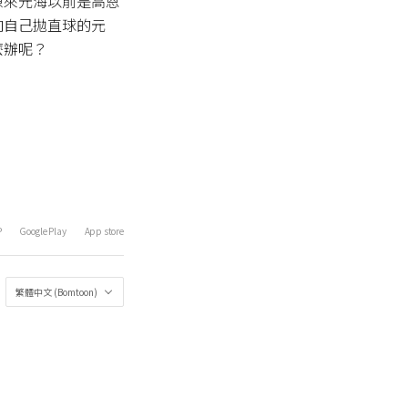
原來元海以前是高恩
向自己拋直球的元
麼辦呢？
P
Google Play
App store
繁體中文 (Bomtoon)