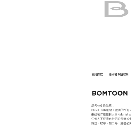
使用條款
隱私權保護政策
請各位會員注意：

BOMTOON網站上提供的所有
未經著作權權利人與Kidaristud
任何人不得擅自對容的部分或全
傳送、散布、加工等，違者必究